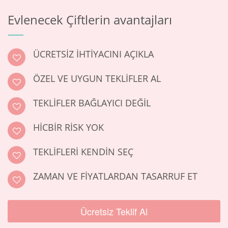
Evlenecek Çiftlerin avantajları
ÜCRETSIZ IHTIYACINI AÇIKLA
ÖZEL VE UYGUN TEKLIFLER AL
TEKLIFLER BAĞLAYICI DEĞIL
HICBIR RISK YOK
TEKLIFLERI KENDIN SEÇ
ZAMAN VE FIYATLARDAN TASARRUF ET
Ücretsiz Teklif Al